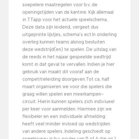
soepelere maatregelen voor b.v. de
openingstijden van de kantine. Kijk allemaal
in TTapp voor het actuele speelschema.
Deze data zijn leidend, vergeet dus
uitgeprinte lijstjes, schema’s ect.
In onderling
overleg kunnen teams alsnog besluiten
deze wedstrijd(en) te spelen. De uitslag van
de reeds in het najaar gespeelde wedtrijd
komt in dat geval te vervallen. Indien je hier
gebruik van maakt dit vooraf aan de
competitieleiding doorgeven.
Tot ca. half
maart organiseren we voor die spelers die
graag willen spelen een meerkampen-
circuit. Hierin kunnen spelers zich indiviueel
per keer voor aanmelden. Hiermee zijn we
flexibeler en een individuele afmelding
heeft veel minder invloed op wedstrijden
van andere spelers. Indeling geschiedt op
speelniveau in b.v. poules van 5 of 6 die op 1