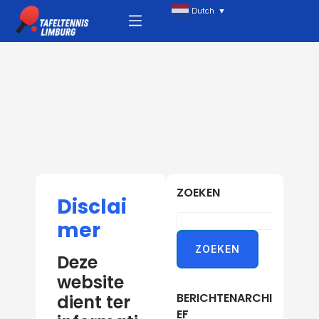
Ga
Menu
Dutch
▼
naar
de
inhoud
ZOEKEN
Disclai
mer
ZOEKEN
Deze
website
BERICHTENARCHI
dient ter
EF