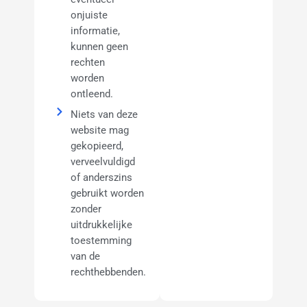
2024
onjuiste
informatie,
Juli 2024
kunnen geen
Juni 2024
rechten
worden
April 2024
ontleend.
Maart 2024
Niets van deze
Januari 2024
website mag
gekopieerd,
December
verveelvuldigd
2023
of anderszins
November
gebruikt worden
2023
zonder
uitdrukkelijke
Oktober
toestemming
2023
van de
September
rechthebbenden.
2023