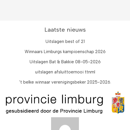
Augustus
2023
Juli 2023
Juni 2023
Laatste nieuws
Mei 2023
Uitslagen best of 21
Maart 2023
Winnaars Limburgs kampioenschap 2026
Januari 2023
Uitslagen Bat & Bakkie 08-05-2026
December
uitslagen afsluittoernooi ttnml
2022
’t belke winnaar verenigingsbeker 2025-2026.
November
2022
Oktober
2022
Augustus
2022