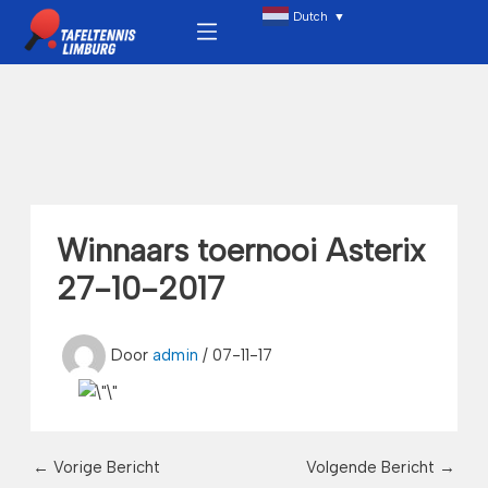
Ga
Menu
Dutch
▼
naar
de
inhoud
Winnaars toernooi Asterix
27-10-2017
Door
admin
/
07-11-17
←
Vorige Bericht
Volgende Bericht
→