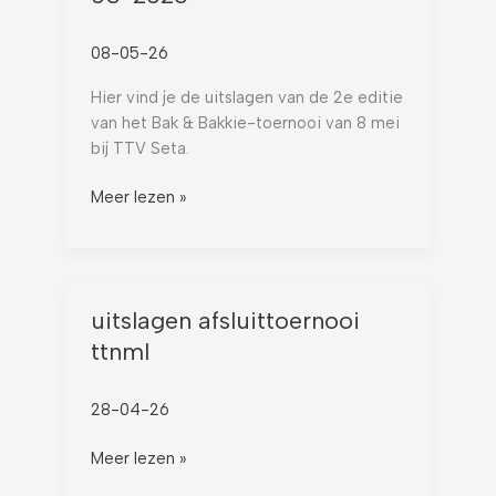
&
Bakkie
08-05-26
08-
05-
Hier vind je de uitslagen van de 2e editie
2026
van het Bak & Bakkie-toernooi van 8 mei
bij TTV Seta.
Meer lezen »
uitslagen
uitslagen afsluittoernooi
afsluittoernooi
ttnml
ttnml
28-04-26
Meer lezen »