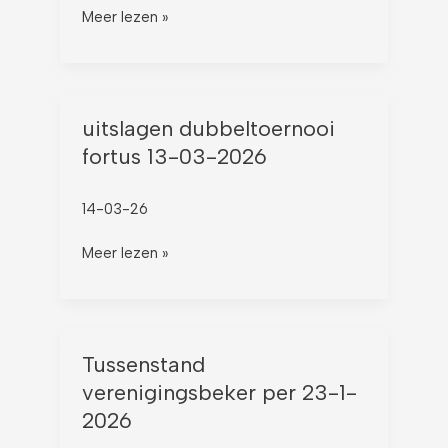
2026
Meer lezen »
uitslagen
uitslagen dubbeltoernooi
dubbeltoernooi
fortus 13-03-2026
fortus
13-
14-03-26
03-
2026
Meer lezen »
Tussenstand
Tussenstand
verenigingsbeker
verenigingsbeker per 23-1-
per
2026
23-