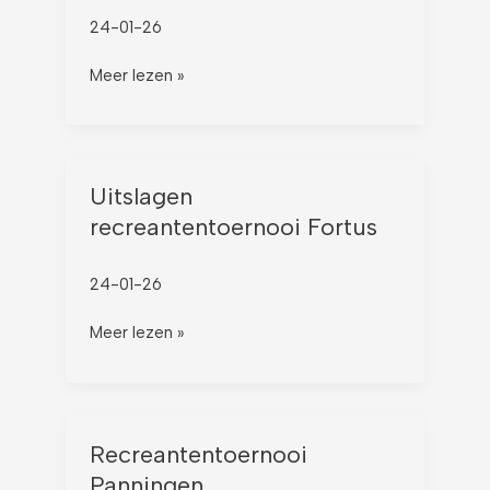
1-
24-01-26
2026
Meer lezen »
Uitslagen
Uitslagen
recreantentoernooi
recreantentoernooi Fortus
Fortus
24-01-26
Meer lezen »
Recreantentoernooi
Recreantentoernooi
Panningen
Panningen