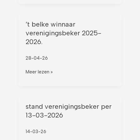
’t
’t belke winnaar
belke
verenigingsbeker 2025-
winnaar
2026.
verenigingsbeker
2025-
28-04-26
2026.
Meer lezen »
stand
stand verenigingsbeker per
verenigingsbeker
13-03-2026
per
13-
14-03-26
03-