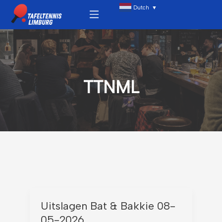
Ga
Menu
Dutch
▼
naar
de
inhoud
TTNML
Uitslagen
Uitslagen Bat & Bakkie 08-
Bat
05-2026