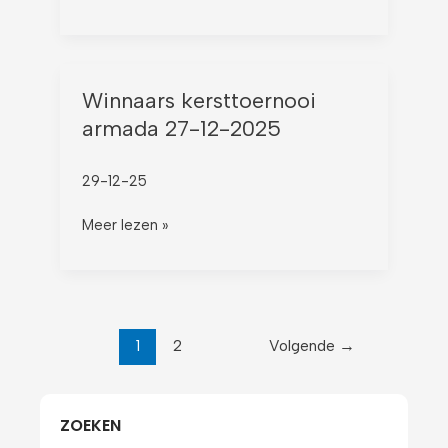
Winnaars
Winnaars kersttoernooi
kersttoernooi
armada 27-12-2025
armada
27-
29-12-25
12-
2025
Meer lezen »
1
2
Volgende
→
ZOEKEN