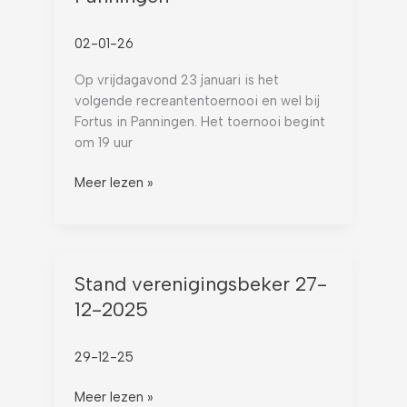
02-01-26
Op vrijdagavond 23 januari is het
volgende recreantentoernooi en wel bij
Fortus in Panningen. Het toernooi begint
om 19 uur
Meer lezen »
Stand
Stand verenigingsbeker 27-
verenigingsbeker
12-2025
27-
12-
29-12-25
2025
Meer lezen »