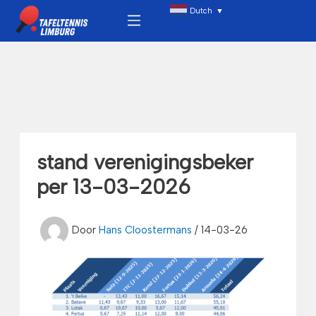
Ga
Menu
Dutch
▼
naar
de
inhoud
stand verenigingsbeker
per 13-03-2026
Door
Hans Cloostermans
/
14-03-26