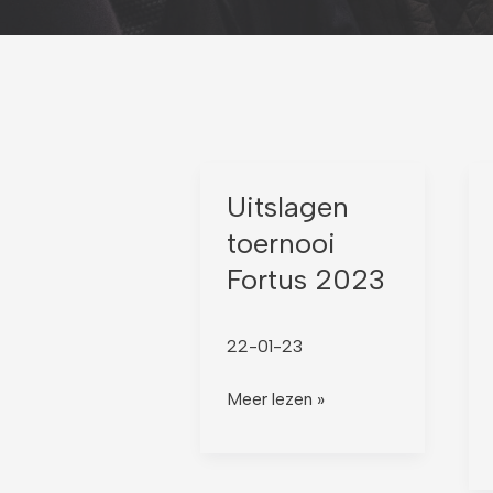
Uitslagen
Uitslagen
toernooi
toernooi
Fortus
Fortus 2023
2023
22-01-23
Meer lezen »