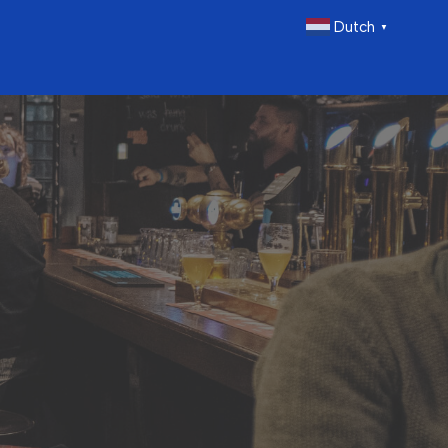
Dutch
▼