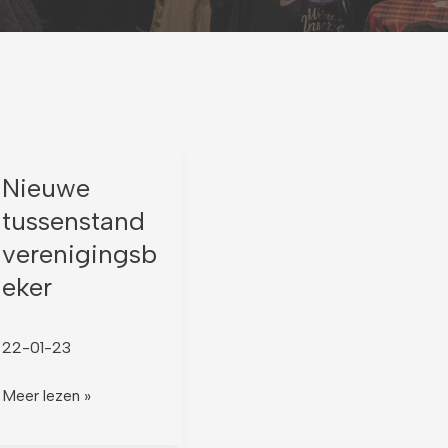
Nieuwe
Nieuwe
tussenstand
tussenstand
verenigingsbeker
verenigingsb
eker
22-01-23
Meer lezen »