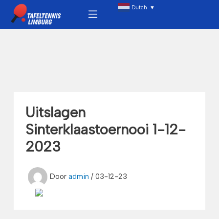
Ga
Menu
Dutch
▼
naar
de
inhoud
Uitslagen
Sinterklaastoernooi 1-12-
2023
Door
admin
/
03-12-23