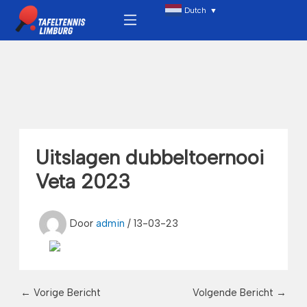
Ga
Menu
Dutch
▼
naar
de
inhoud
Uitslagen dubbeltoernooi
Veta 2023
Door
admin
/
13-03-23
←
Vorige Bericht
Volgende Bericht
→