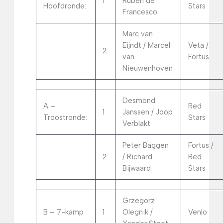
1
Ruben de
Hoofdronde:
Stars
Francesco
Marc van
Eijndt / Marcel
Veta /
2
van
Fortus
Nieuwenhoven
Desmond
A –
Red
1
Janssen / Joop
Troostronde:
Stars
Verblakt
Peter Baggen
Fortus /
2
/ Richard
Red
Bijwaard
Stars
Grzegorz
B – 7-kamp
1
Olegnik /
Venlo