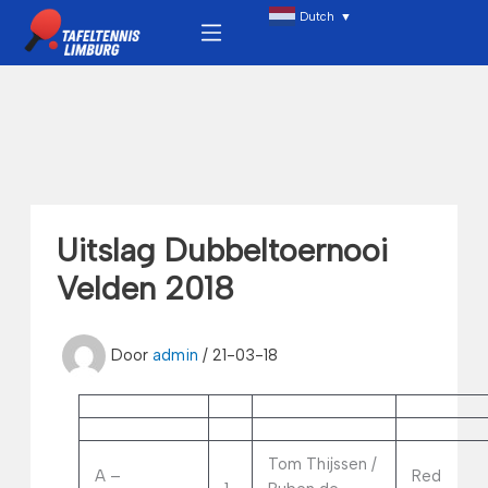
Ga
Menu
Dutch
▼
naar
de
inhoud
Uitslag Dubbeltoernooi
Velden 2018
Door
admin
/
21-03-18
Tom Thijssen /
A –
Red