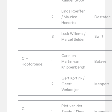
Xander Stoot
Linda Roeffen
2
/ Maurice
Destatec
Hendriks
Luuk Willems /
3
Swift
Marcel Selder
Carin en
C –
1
Martin van
Batave
Hoofdronde:
Knippenbergh
Gert Kortink /
2
Geert
Meppers
Verkoeijen
Piet van der
C –
1
Sande / Thea
Meppers