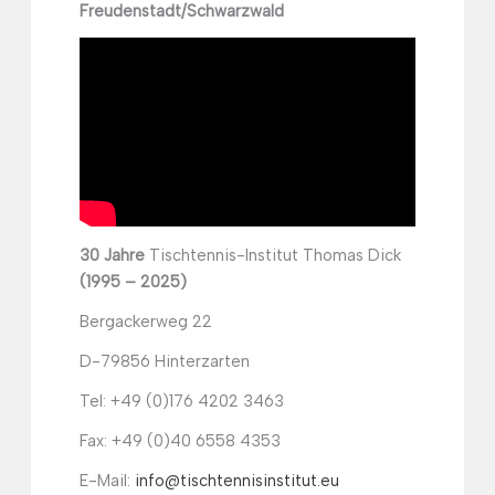
Freudenstadt/Schwarzwald
30 Jahre
Tischtennis-Institut Thomas Dick
(1995 – 2025)
Bergackerweg 22
D-79856 Hinterzarten
Tel: +49 (0)176 4202 3463
Fax: +49 (0)40 6558 4353
E-Mail:
info@tischtennisinstitut.eu