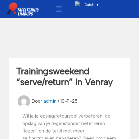
Ga
Menu
Dutch
▼
naar
de
inhoud
Trainingsweekend
“serve/return” in Venray
Door
admin
/
10-11-25
Wil je je opslag/retourspel verbeteren, de
opslag van je tegenstander beter leren
“lezen” en de tafel met meer
zelfvertrouwen benaderen? Geen probleem