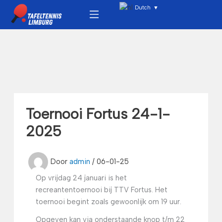
Ga
Menu
Dutch
▼
naar
de
inhoud
Toernooi Fortus 24-1-
2025
Door
admin
/
06-01-25
Op vrijdag 24 januari is het
recreantentoernooi bij TTV Fortus. Het
toernooi begint zoals gewoonlijk om 19 uur.
Opgeven kan via onderstaande knop t/m 22