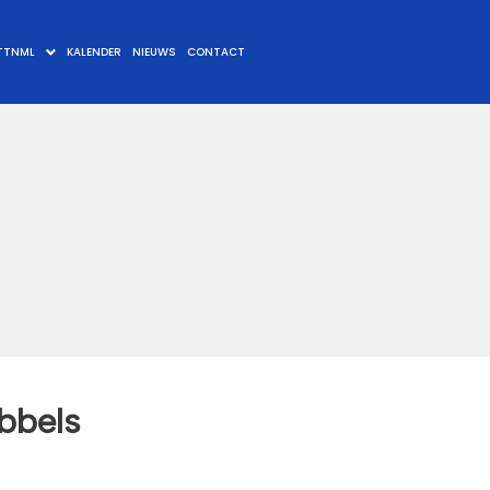
TTNML
KALENDER
NIEUWS
CONTACT
bbels