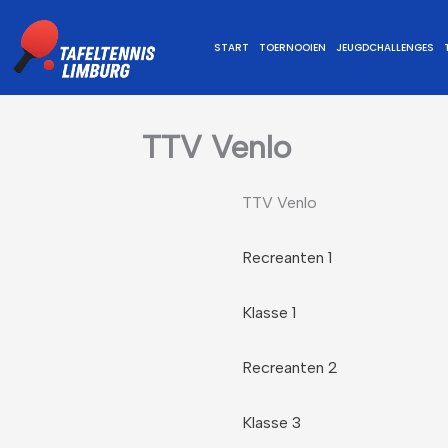
Ga
naar
START
TOERNOOIEN
JEUGDCHALLENGES
de
inhoud
TTV Venlo
TTV Venlo
Recreanten 1
Klasse 1
Recreanten 2
Klasse 3