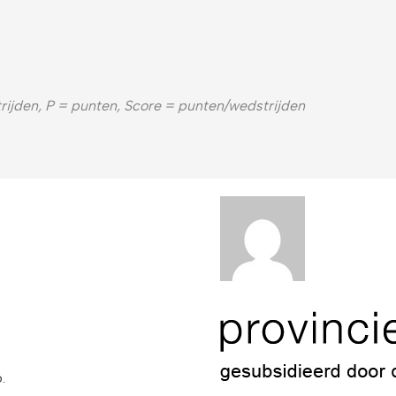
rijden, P = punten, Score = punten/wedstrijden
.