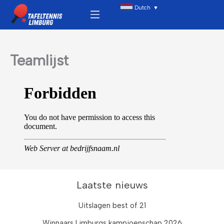
Ga
Menu
Dutch
▼
naar
de
inhoud
Teamlijst
Laatste nieuws
Uitslagen best of 21
Winnaars Limburgs kampioenschap 2026