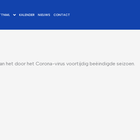
TTNML
KALENDER
NIEUWS
CONTACT
an het door het Corona-virus voortijdig beëindigde seizoen.