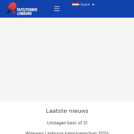
Ga
Menu
Dutch
▼
naar
de
inhoud
Laatste nieuws
Uitslagen best of 21
Winnaars Limburgs kampioenschap 2026