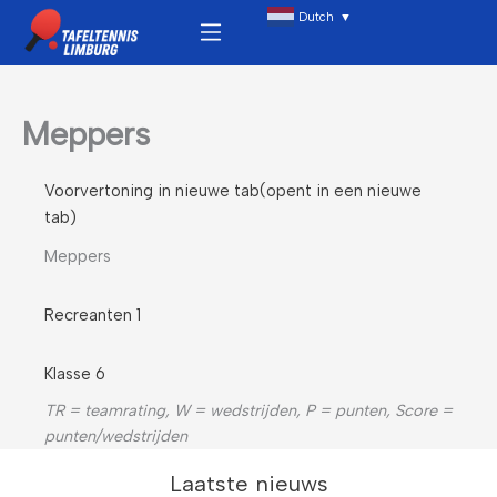
Ga
Menu
Dutch
▼
naar
de
inhoud
Meppers
Voorvertoning in nieuwe tab(opent in een nieuwe
tab)
Meppers
Recreanten 1
Klasse 6
TR = teamrating, W = wedstrijden, P = punten, Score =
punten/wedstrijden
Laatste nieuws