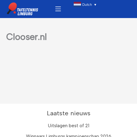
Ga
Menu
Dutch
▼
naar
de
inhoud
Clooser.nl
Laatste nieuws
Uitslagen best of 21
Winnaars Limburgs kampioenschap 2026