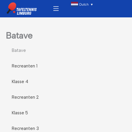
Ga
Menu
Dutch
▼
naar
de
inhoud
Batave
Batave
Recreanten 1
Klasse 4
Recreanten 2
Klasse 5
Recreanten 3