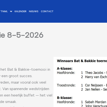
TTNML
KALENDER
NIEUWS
CONTACT
kie 8-5-2026
het Bat & Bakkie-toernooi in
 een groot succes.
reden, maar vooral ook veel
t. Van spannende wedstrijden
 een heerlijk buffet — het viel
 de smaak.