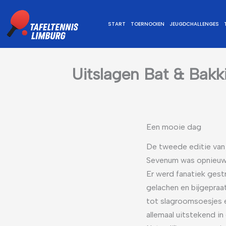
Ga
naar
START
TOERNOOIEN
JEUGDCHALLENGES
de
inhoud
Uitslagen Bat & Bak
Een mooie dag
De tweede editie van 
Sevenum was opnieuw
Er werd fanatiek gest
gelachen en bijgepraa
tot slagroomsoesjes en
allemaal uitstekend in