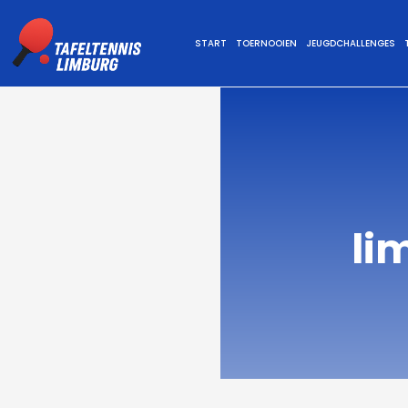
Ga
naar
START
TOERNOOIEN
JEUGDCHALLENGES
de
inhoud
li