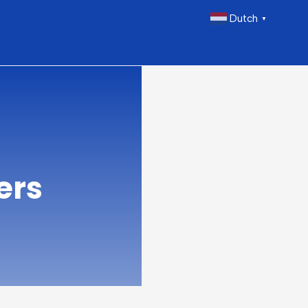
Dutch
▼
ers